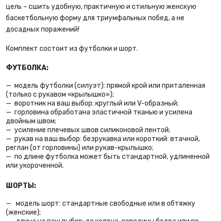
цель – сшить удобную, практичную и стильную женскую
баскетбольную форму для триумфальных побед, а не
досадных поражений!
Комплект состоит из футболки и шорт.
ФУТБОЛКА:
модель футболки (силуэт): прямой крой или приталенная
(только с рукавом «крылышко»);
воротник на ваш выбор: круглый или V-образный;
горловина обработана эластичной тканью и усилена
двойным швом;
усиление плечевых швов силиконовой лентой;
рукав на ваш выбор: безрукавка или короткий: втачной,
реглан (от горловины) или рукав-крылышко;
по длине футболка может быть стандартной, удлиненной
или укороченной.
ШОРТЫ:
модель шорт: стандартные свободные или в обтяжку
(женские);