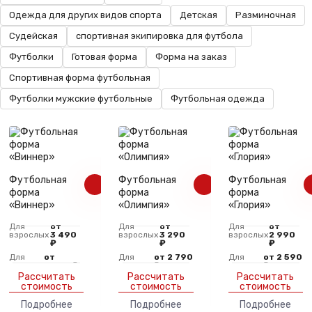
Одежда для других видов спорта
Детская
Разминочная
Судейская
спортивная экипировка для футбола
Футболки
Готовая форма
Форма на заказ
Спортивная форма футбольная
Футболки мужские футбольные
Футбольная одежда
Футбольная
Футбольная
Футбольная
форма
форма
форма
«Виннер»
«Олимпия»
«Глория»
Для
от
Для
от
Для
от
взрослых
3 490
взрослых
3 290
взрослых
2 990
₽
₽
₽
Для
от
Для
от 2 790
Для
от 2 590
детей
2 990 ₽
детей
₽
детей
₽
Рассчитать
Рассчитать
Рассчитать
стоимость
стоимость
стоимость
Подробнее
Подробнее
Подробнее