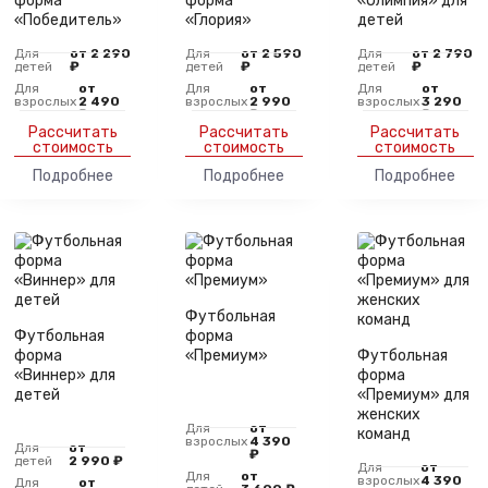
форма
форма
«Олимпия» для
«Победитель»
«Глория»
детей
Для
от 2 290
Для
от 2 590
Для
от 2 790
детей
₽
детей
₽
детей
₽
Для
от
Для
от
Для
от
взрослых
2 490
взрослых
2 990
взрослых
3 290
₽
₽
₽
Рассчитать
Рассчитать
Рассчитать
стоимость
стоимость
стоимость
Подробнее
Подробнее
Подробнее
Футбольная
Футбольная
форма
форма
«Премиум»
Футбольная
«Виннер» для
форма
детей
«Премиум» для
женских
Для
от
команд
взрослых
4 390
Для
от
₽
детей
2 990 ₽
Для
от
Для
от
взрослых
4 390
Для
от