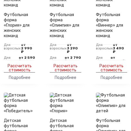
Футбольная
Футбольная
Футбольная
форма
форма
форма
«Глория» для
«Олимпия» для
«Виннер» для
женских
женских
женских
команд
команд
команд
Для
от
Для
от
Для
от
взрослых
2 990
взрослых
3 290
взрослых
3 490
₽
₽
₽
Для
от 2 590
Для
от 2 790
Для
от
детей
₽
детей
₽
детей
2 990 ₽
Рассчитать
Рассчитать
Рассчитать
стоимость
стоимость
стоимость
Подробнее
Подробнее
Подробнее
Детская
Детская
Футбольная
футбольная
футбольная
форма