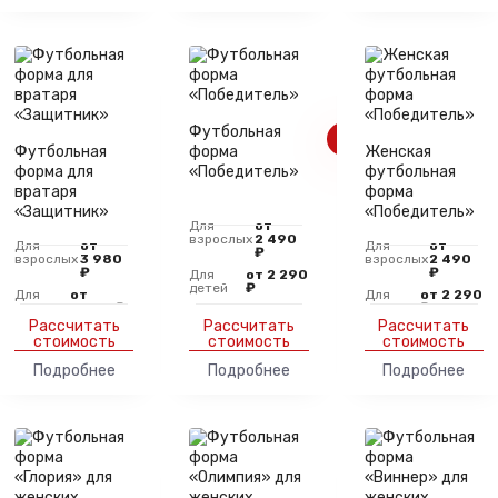
Футбольная
Футбольная
форма
Женская
форма для
«Победитель»
футбольная
вратаря
форма
«Защитник»
«Победитель»
Для
от
взрослых
2 490
Для
от
Для
от
₽
взрослых
3 980
взрослых
2 490
₽
₽
Для
от 2 290
детей
₽
Для
от
Для
от 2 290
детей
3 480 ₽
детей
₽
Рассчитать
Рассчитать
Рассчитать
стоимость
стоимость
стоимость
Подробнее
Подробнее
Подробнее