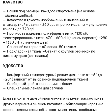
КАЧЕСТВО
Пошив под размеры каждого спортсмена (на основе
таблицы WinRise);
Качество и яркость изображений и нанесений: в
стандартной модели – 360 dpi, в прочих моделях – улучшение
яркости до 720 dpi
Прочность изделия: полиэфирные нити, 1100 сН,
текстурированные нити, 630 – 680 cH (эконом вариант), 1280
– 1330 cH (усиленные швы)
Основной материал: «Дюспа», 80 гр/кв.м
Подкладочная ткань: «Сетка» с круглой резинкой по
нижнему краю (как плавки)
УДОБСТВО
Комфортный температурный режим для носки от +5° до
+20° (зависит от выбранной подкладочной ткани)
Свободный крой, с разрезами по бокам
Специальные лекала для бегунов
Если вы хотите другой крой нижнего изделия, рассмотрите
другие варианты в нашем каталоге – облегающие короткие
шорты, велосипедки, юбки-шорты, леггинсы, свободные