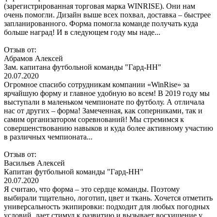
(зарегистрированная торговая марка WINRISE). Они нам
очень помогли. Дизайн выше всех похвал, доставка – быстрее
запланированного. Форма помогла команде получать куда
больше наград! И в следующем году мы наде...
Отзыв от:
Абрамов Алексей
Зам. капитана футбольной команды "Гард-НН"
20.07.2020
Огромное спасибо сотрудникам компании «WinRise» за
ярчайшую форму и главное удобную во всем! В 2019 году мы
выступали в маленьком чемпионате по футболу. А отличала
нас от других – форма! Замеченная, как соперниками, так и
самим организатором соревнований! Мы стремимся к
совершенствованию навыков и куда более активному участию
в различных чемпионата...
Отзыв от:
Васильев Алексей
Капитан футбольной команды "Гард-НН"
20.07.2020
Я считаю, что форма – это сердце команды. Поэтому
выбирали тщательно, логотип, цвет и ткань. Хочется отметить
универсальность экипировки: подходит для любых погодных
условий, дает стимул к развитию и вызывает восхищение у