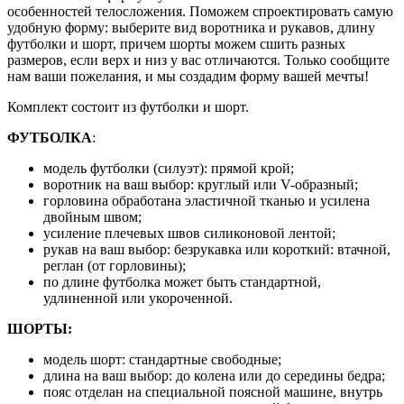
особенностей телосложения. Поможем спроектировать самую
удобную форму: выберите вид воротника и рукавов, длину
футболки и шорт, причем шорты можем сшить разных
размеров, если верх и низ у вас отличаются. Только сообщите
нам ваши пожелания, и мы создадим форму вашей мечты!
Комплект состоит из футболки и шорт.
ФУТБОЛКА
:
модель футболки (силуэт): прямой крой;
воротник на ваш выбор: круглый или V-образный;
горловина обработана эластичной тканью и усилена
двойным швом;
усиление плечевых швов силиконовой лентой;
рукав на ваш выбор: безрукавка или короткий: втачной,
реглан (от горловины);
по длине футболка может быть стандартной,
удлиненной или укороченной.
ШОРТЫ:
модель шорт: стандартные свободные;
длина на ваш выбор: до колена или до середины бедра;
пояс отделан на специальной поясной машине, внутрь