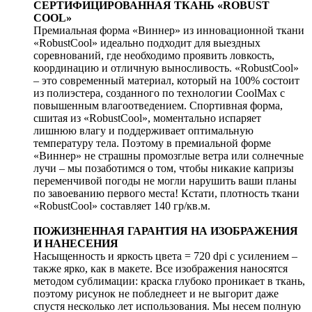
СЕРТИФИЦИРОВАННАЯ ТКАНЬ «ROBUST
COOL»
Премиальная форма «Виннер» из инновационной ткани
«RobustСool» идеально подходит для выездных
соревнований, где необходимо проявить ловкость,
координацию и отличную выносливость. «RobustСool»
– это современный материал, который на 100% состоит
из полиэстера, созданного по технологии CoolMax с
повышенным влагоотведением. Спортивная форма,
сшитая из «RobustСool», моментально испаряет
лишнюю влагу и поддерживает оптимальную
температуру тела. Поэтому в премиальной форме
«Виннер» не страшны промозглые ветра или солнечные
лучи – мы позаботимся о том, чтобы никакие капризы
переменчивой погоды не могли нарушить ваши планы
по завоеванию первого места! Кстати, плотность ткани
«RobustСool» составляет 140 гр/кв.м.
ПОЖИЗНЕННАЯ ГАРАНТИЯ НА ИЗОБРАЖЕНИЯ
И НАНЕСЕНИЯ
Насыщенность и яркость цвета = 720 dpi с усилением –
также ярко, как в макете. Все изображения наносятся
методом сублимации: краска глубоко проникает в ткань,
поэтому рисунок не побледнеет и не выгорит даже
спустя несколько лет использования. Мы несем полную