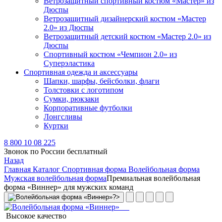
Ветрозащитный спортивный костюм «Мастер» из
Дюспы
Ветрозащитный дизайнерский костюм «Мастер
2.0» из Дюспы
Ветрозащитный детский костюм «Мастер 2.0» из
Дюспы
Спортивный костюм «Чемпион 2.0» из
Суперэластика
Спортивная одежда и аксессуары
Шапки, шарфы, бейсболки, флаги
Толстовки с логотипом
Сумки, рюкзаки
Корпоративные футболки
Лонгсливы
Куртки
8 800 10 08 225
Звонок по России бесплатный
Назад
Главная
Каталог
Спортивная форма
Волейбольная форма
Мужская волейбольная форма
Премиальная волейбольная
форма «Виннер» для мужских команд
Высокое качество