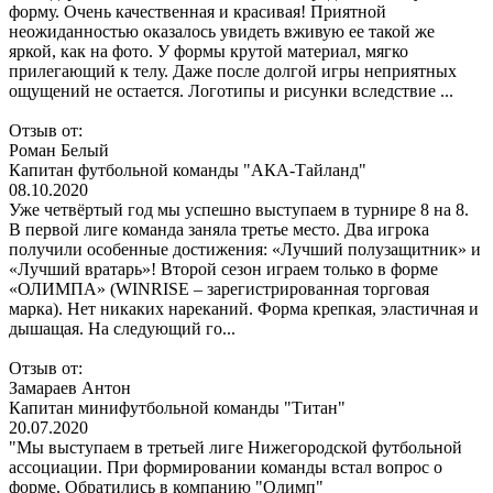
форму. Очень качественная и красивая! Приятной
неожиданностью оказалось увидеть вживую ее такой же
яркой, как на фото. У формы крутой материал, мягко
прилегающий к телу. Даже после долгой игры неприятных
ощущений не остается. Логотипы и рисунки вследствие ...
Отзыв от:
Роман Белый
Капитан футбольной команды "АКА-Тайланд"
08.10.2020
Уже четвёртый год мы успешно выступаем в турнире 8 на 8.
В первой лиге команда заняла третье место. Два игрока
получили особенные достижения: «Лучший полузащитник» и
«Лучший вратарь»! Второй сезон играем только в форме
«ОЛИМПА» (WINRISE – зарегистрированная торговая
марка). Нет никаких нареканий. Форма крепкая, эластичная и
дышащая. На следующий го...
Отзыв от:
Замараев Антон
Капитан минифутбольной команды "Титан"
20.07.2020
"Мы выступаем в третьей лиге Нижегородской футбольной
ассоциации. При формировании команды встал вопрос о
форме. Обратились в компанию "Олимп"