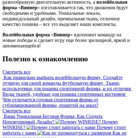
разнообразную двигательную активность, а
волейбольная
форма
«
Виннер
»
изготавливается так, что движения будут
свободными и удобными. Уникальные лекала,
индивидуальный дизайн, премиальная ткань, отличное
качество пошива – все это выделяет наши комплекты.
Волейбольная форма
«
Виннер
»
вдохновит команду на
новые победы и сделает игру еще более зрелищной, яркой и
запоминающейся!
Полезно к ознакомлению
Смотреть все
Как правильно выбрать волейбольную форму
Создайте
лучшую для своей команды футбольную форму
Ткани,
используемые для пошива спортивной формы, и их отличия
Виды тканей, удобные для пошива спортивных костюмов
Чем отличается готовая спортивная форма от
сублимированной формы, пошитой на заказ?
Смотреть все
Ваша Уникальная Беговая Форма: Как Создать
Неповторимый Дизайн?
Почему
WINRISE?
Почему стоит
работать с нами
Как не