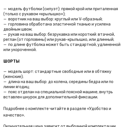
модель футболки (силуэт): прямой крой или приталенная
(только с рукавом «крылышко»);
воротник на ваш выбор: круглый или V-образный;
горловина обработана эластичной тканью и усилена
двойным швом;
рукав на ваш выбор: безрукавка или короткий: втачной,
реглан (от горловины) или рукав-крылышко, или длинный;
по длине футболка может быть стандартной, удлиненной
или укороченной.
ШОРТЫ
модель шорт: стандартные свободные или в обтяжку
(женские);
длина на ваш выбор: до колена, середины бедра или по
линии ягодиц;
пояс отделан на специальной поясной машине, внутрь
вставлен шнурок для дополнительной фиксации.
Подробнее о комплекте читайте в разделе «Удобство и
качество».
Окончательная цена зависит от выбранной комплектации